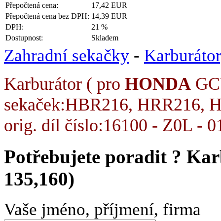
Přepočtená cena:
17,42 EUR
Přepočtená cena bez DPH:
14,39 EUR
DPH:
21 %
Dostupnost:
Skladem
Zahradní sekačky
-
Karburáto
Karburátor ( pro
HONDA
GCV
sekaček:HBR216, HRR216, H
orig. díl číslo:16100 - Z0L 
Potřebujete poradit ?
Kar
135,160)
Vaše jméno, příjmení, firma