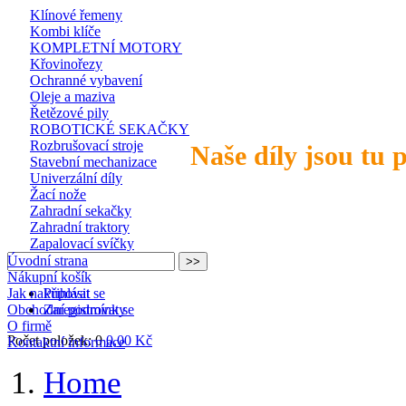
Klínové řemeny
Kombi klíče
KOMPLETNÍ MOTORY
Křovinořezy
Ochranné vybavení
Oleje a maziva
Řetězové pily
ROBOTICKÉ SEKAČKY
Rozbrušovací stroje
Naše díly jsou tu 
Stavební mechanizace
Univerzální díly
Žací nože
Zahradní sekačky
Zahradní traktory
Zapalovací svíčky
Úvodní strana
Nákupní košík
Jak nakupovat
Přihlásit se
Obchodní podmínky
Zaregistrovat se
O firmě
Počet položek: 0
0,00 Kč
Kontaktní informace
Home