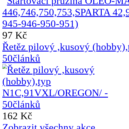
97 Kč
Řetěz pilový ,kusový (hobb
50článků
162 Kč
Zobrazit všechny akce ...