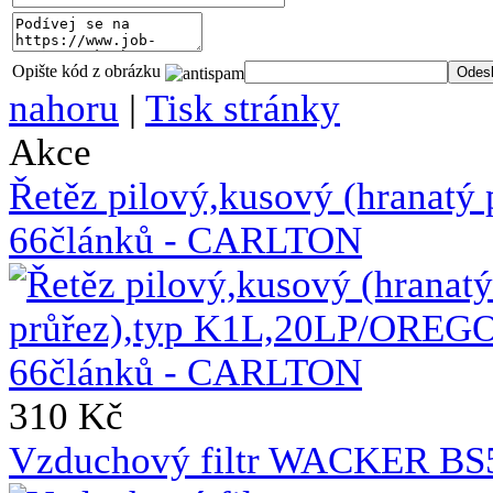
Opište kód z obrázku
nahoru
|
Tisk stránky
Akce
Řetěz pilový,kusový (hranat
66článků - CARLTON
310 Kč
Vzduchový filtr WACKER BS