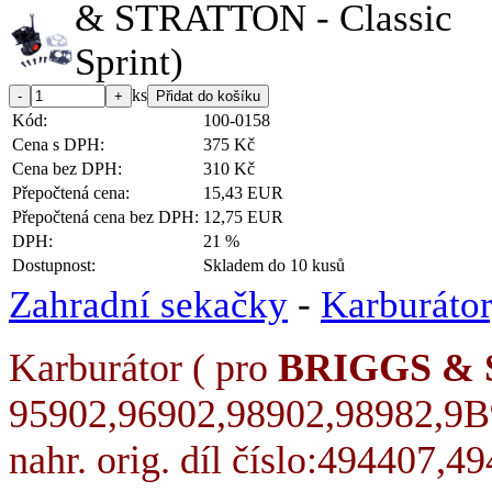
ks
Kód:
100-0158
Cena s DPH:
375 Kč
Cena bez DPH:
310 Kč
Přepočtená cena:
15,43 EUR
Přepočtená cena bez DPH:
12,75 EUR
DPH:
21 %
Dostupnost:
Skladem do 10 kusů
Zahradní sekačky
-
Karburáto
Karburátor ( pro
BRIGGS &
95902,96902,98902,98982,9B90
nahr. orig. díl číslo:494407,