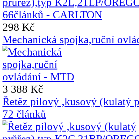
298 Kč
Mechanická spojka,ruční ovl
3 388 Kč
Řetěz pilový ,kusový (kulat
72 článků