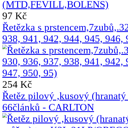
97 Kč
Řetězka s prstencem,7zubů,.
938, 941, 942, 944, 945, 946, 
254 Kč
Řetěz pilový ,kusový (hrana
66článků - CARLTON