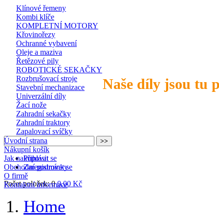
Klínové řemeny
Kombi klíče
KOMPLETNÍ MOTORY
Křovinořezy
Ochranné vybavení
Oleje a maziva
Řetězové pily
ROBOTICKÉ SEKAČKY
Rozbrušovací stroje
Naše díly jsou tu 
Stavební mechanizace
Univerzální díly
Žací nože
Zahradní sekačky
Zahradní traktory
Zapalovací svíčky
Úvodní strana
Nákupní košík
Jak nakupovat
Přihlásit se
Obchodní podmínky
Zaregistrovat se
O firmě
Počet položek: 0
0,00 Kč
Kontaktní informace
Home