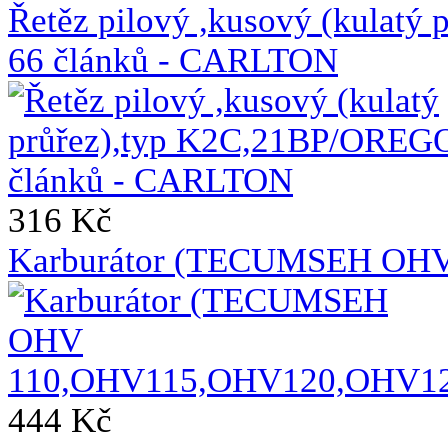
Řetěz pilový ,kusový (kulat
66 článků - CARLTON
316 Kč
Karburátor (TECUMSEH OH
444 Kč