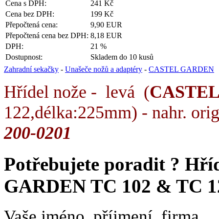
Cena s DPH:
241 Kč
Cena bez DPH:
199 Kč
Přepočtená cena:
9,90 EUR
Přepočtená cena bez DPH:
8,18 EUR
DPH:
21 %
Dostupnost:
Skladem do 10 kusů
Zahradní sekačky
-
Unašeče nožů a adaptéry
-
CASTEL GARDEN
Hřídel nože - levá (
CASTEL
122,délka:225mm) - nahr. orig.
200-0201
Potřebujete poradit ?
Hří
GARDEN TC 102 & TC 1
Vaše jméno, příjmení, firma