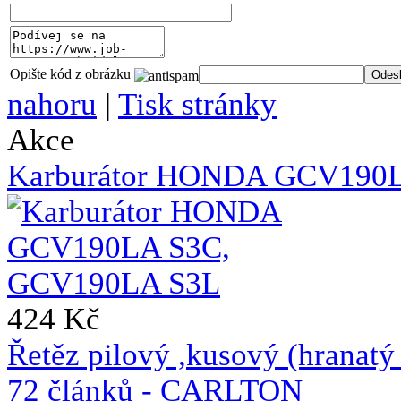
Opište kód z obrázku
nahoru
|
Tisk stránky
Akce
Karburátor HONDA GCV190
424 Kč
Řetěz pilový ,kusový (hrana
72 článků - CARLTON