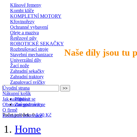
Klínové řemeny
Kombi klíče
KOMPLETNÍ MOTORY
Křovinořezy
Ochranné vybavení
Oleje a maziva
Řetězové pily
ROBOTICKÉ SEKAČKY
Rozbrušovací stroje
Naše díly jsou tu 
Stavební mechanizace
Univerzální díly
Žací nože
Zahradní sekačky
Zahradní traktory
Zapalovací svíčky
Úvodní strana
Nákupní košík
Jak nakupovat
Přihlásit se
Obchodní podmínky
Zaregistrovat se
O firmě
Počet položek: 0
0,00 Kč
Kontaktní informace
Home