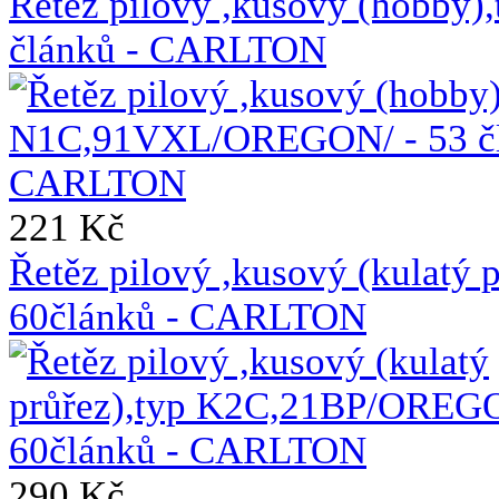
Řetěz pilový ,kusový (hobb
článků - CARLTON
221 Kč
Řetěz pilový ,kusový (kulat
60článků - CARLTON
290 Kč