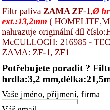
Filtr paliva
ZAMA ZF-1
,
Ø hr
ext.:13,2mm
( HOMELITE,M
nahrazuje originální díl čís
McCULLOCH: 216985 - TECU
ZAMA: ZF-1, ZF1
Potřebujete poradit ?
Fil
hrdla:3,2 mm,délka:21,5
Vaše jméno, příjmení, firma
Váš email