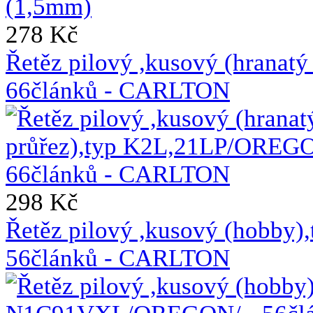
278 Kč
Řetěz pilový ,kusový (hrana
66článků - CARLTON
298 Kč
Řetěz pilový ,kusový (hobb
56článků - CARLTON