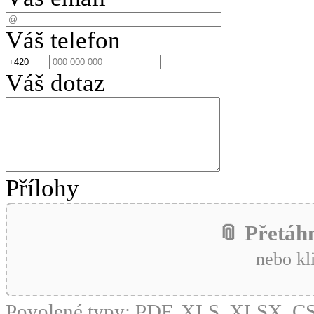
Váš telefon
Váš dotaz
Přílohy
📎 Přetáh
nebo kl
Povolené typy: PDF, XLS, XLSX, 