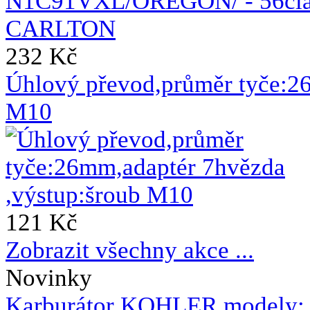
232 Kč
Úhlový převod,průměr tyče:2
M10
121 Kč
Zobrazit všechny akce ...
Novinky
Karburátor KOHLER,modely