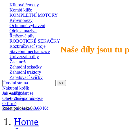
Klínové řemeny
Kombi klíče
KOMPLETNÍ MOTORY
Křovinořezy
Ochranné vybavení
Oleje a maziva
Řetězové pily
ROBOTICKÉ SEKAČKY
Rozbrušovací stroje
Naše díly jsou tu 
Stavební mechanizace
Univerzální díly
Žací nože
Zahradní sekačky
Zahradní traktory
Zapalovací svíčky
Úvodní strana
Nákupní košík
Jak nakupovat
Přihlásit se
Obchodní podmínky
Zaregistrovat se
O firmě
Počet položek: 0
0,00 Kč
Kontaktní informace
Home