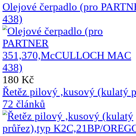
Olejové čerpadlo (pro PA
438)
180 Kč
Řetěz pilový ,kusový (kulat
72 článků