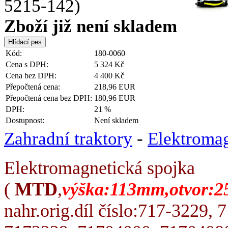
Zboží již není skladem
Kód:
180-0060
Cena s DPH:
5 324 Kč
Cena bez DPH:
4 400 Kč
Přepočtená cena:
218,96 EUR
Přepočtená cena bez DPH:
180,96 EUR
DPH:
21 %
Dostupnost:
Není skladem
Zahradní traktory
-
Elektromag
Elektromagnetická spojka
(
MTD
,
výška:113mm,otvor:2
nahr.orig.díl číslo:717-3229,