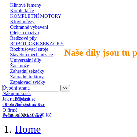
Klínové řemeny
Kombi klíče
KOMPLETNÍ MOTORY
Křovinořezy
Ochranné vybavení
Oleje a maziva
Řetězové pily
ROBOTICKÉ SEKAČKY
Rozbrušovací stroje
Naše díly jsou tu 
Stavební mechanizace
Univerzální díly
Žací nože
Zahradní sekačky
Zahradní traktory
Zapalovací svíčky
Úvodní strana
Nákupní košík
Jak nakupovat
Přihlásit se
Obchodní podmínky
Zaregistrovat se
O firmě
Počet položek: 0
0,00 Kč
Kontaktní informace
Home