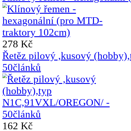
278 Kč
Řetěz pilový ,kusový (hobb
50článků
162 Kč