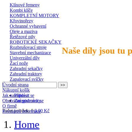
Klínové řemeny
Kombi klíče
KOMPLETNÍ MOTORY
Křovinořezy
Ochranné vybavení
Oleje a maziva
Řetězové pily
ROBOTICKÉ SEKAČKY
Rozbrušovací stroje
Naše díly jsou tu 
Stavební mechanizace
Univerzální díly
Žací nože
Zahradní sekačky
Zahradní traktory
Zapalovací svíčky
Úvodní strana
Nákupní košík
Jak nakupovat
Přihlásit se
Obchodní podmínky
Zaregistrovat se
O firmě
Počet položek: 0
0,00 Kč
Kontaktní informace
Home