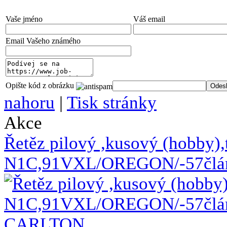
Vaše jméno
Váš email
Email Vašeho známého
Opište kód z obrázku
nahoru
|
Tisk stránky
Akce
Řetěz pilový ,kusový (hobby),
N1C,91VXL/OREGON/-57člá