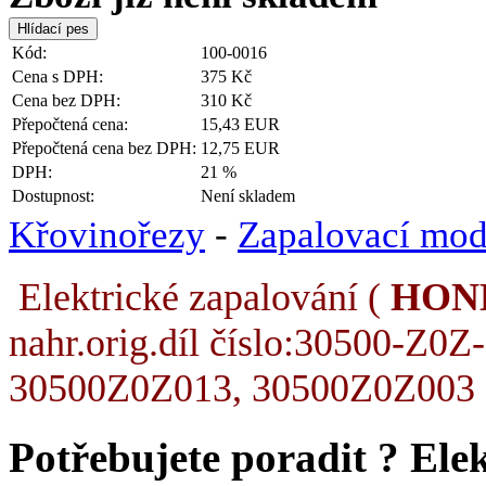
Kód:
100-0016
Cena s DPH:
375 Kč
Cena bez DPH:
310 Kč
Přepočtená cena:
15,43 EUR
Přepočtená cena bez DPH:
12,75 EUR
DPH:
21 %
Dostupnost:
Není skladem
Křovinořezy
-
Zapalovací mod
Elektrické zapalování (
HON
nahr.orig.díl číslo:30500-Z0
30500Z0Z013, 30500Z0Z003
Potřebujete poradit ?
Ele