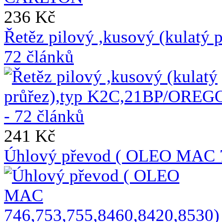
236 Kč
Řetěz pilový ,kusový (kulat
72 článků
241 Kč
Úhlový převod ( OLEO MAC 7