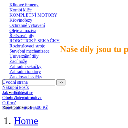
Klínové řemeny
Kombi klíče
KOMPLETNÍ MOTORY
Křovinořezy
Ochranné vybavení
Oleje a maziva
Řetězové pily
ROBOTICKÉ SEKAČKY
Rozbrušovací stroje
Naše díly jsou tu 
Stavební mechanizace
Univerzální díly
Žací nože
Zahradní sekačky
Zahradní traktory
Zapalovací svíčky
Úvodní strana
Nákupní košík
Jak nakupovat
Přihlásit se
Obchodní podmínky
Zaregistrovat se
O firmě
Počet položek: 0
0,00 Kč
Kontaktní informace
Home