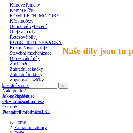
Klínové řemeny
Kombi klíče
KOMPLETNÍ MOTORY
Křovinořezy
Ochranné vybavení
Oleje a maziva
Řetězové pily
ROBOTICKÉ SEKAČKY
Rozbrušovací stroje
Naše díly jsou tu 
Stavební mechanizace
Univerzální díly
Žací nože
Zahradní sekačky
Zahradní traktory
Zapalovací svíčky
Úvodní strana
Nákupní košík
Jak nakupovat
Přihlásit se
Obchodní podmínky
Zaregistrovat se
O firmě
Počet položek: 0
0,00 Kč
Kontaktní informace
Home
Zahradní traktory
Duše