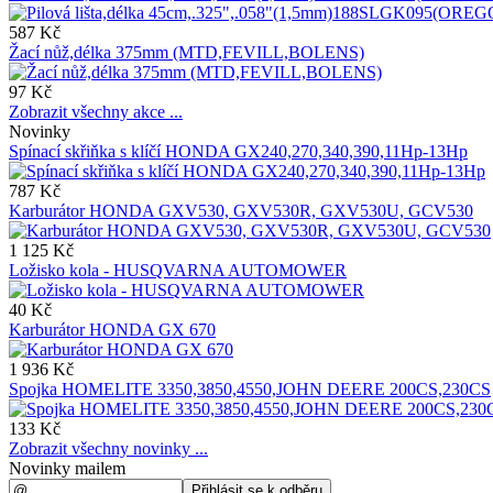
587 Kč
Žací nůž,délka 375mm (MTD,FEVILL,BOLENS)
97 Kč
Zobrazit všechny akce ...
Novinky
Spínací skřiňka s klíčí HONDA GX240,270,340,390,11Hp-13Hp
787 Kč
Karburátor HONDA GXV530, GXV530R, GXV530U, GCV530
1 125 Kč
Ložisko kola - HUSQVARNA AUTOMOWER
40 Kč
Karburátor HONDA GX 670
1 936 Kč
Spojka HOMELITE 3350,3850,4550,JOHN DEERE 200CS,230CS
133 Kč
Zobrazit všechny novinky ...
Novinky mailem