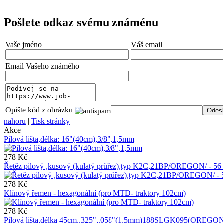
Pošlete odkaz svému známénu
Vaše jméno
Váš email
Email Vašeho známého
Opište kód z obrázku
nahoru
|
Tisk stránky
Akce
Pilová lišta,délka: 16"(40cm),3/8",1,5mm
278 Kč
Řetěz pilový ,kusový (kulatý průřez),typ K2C,21BP/OREGON/ - 
278 Kč
Klínový řemen - hexagonální (pro MTD- traktory 102cm)
278 Kč
Pilová lišta,délka 45cm,.325",.058"(1,5mm)188SLGK095(OREGON) 