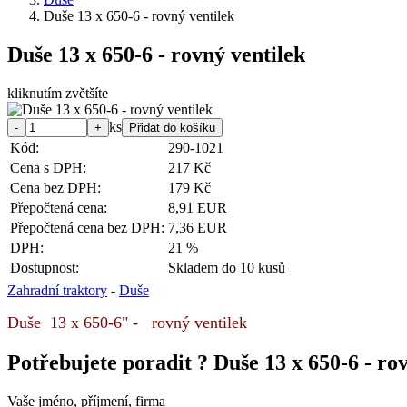
Duše 13 x 650-6 - rovný ventilek
Duše 13 x 650-6 - rovný ventilek
kliknutím zvětšíte
ks
Kód:
290-1021
Cena s DPH:
217 Kč
Cena bez DPH:
179 Kč
Přepočtená cena:
8,91 EUR
Přepočtená cena bez DPH:
7,36 EUR
DPH:
21 %
Dostupnost:
Skladem do 10 kusů
Zahradní traktory
-
Duše
Duše 13 x 650-6" - rovný ventilek
Potřebujete poradit ?
Duše 13 x 650-6 - ro
Vaše jméno, příjmení, firma