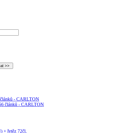
56 článků - CARLTON
+ řetěz 72čl.