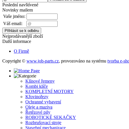
Poslední navštívené
Novinky mailem
Vaše jméno:
Váš email:
Nejprodávanější zboží
Další informace
O Firmě
Copyright ©
www.job-parts.cz
,
provozováno na systému
tvorba e-sh
Klínové řemeny
Kombi klíče
KOMPLETNÍ MOTORY
Křovinořezy
Ochranné vybavení
Oleje a maziva
Řetězové pily
ROBOTICKÉ SEKAČKY
Rozbrušovací stroje
Stavební mechanizace